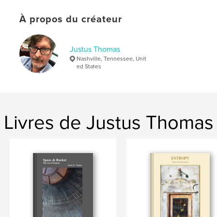
Format choisi:
Lettre US, 22×28 cm
# de pages:
64
À propos du créateur
Date de publication:
avril 12, 2026
Langue
English
Justus Thomas
Mots-clés
Nashville, Tennessee, Unit
ed States
,
,
,
protest
demonstration
democracy
Nashville
Livres de Justus Thomas