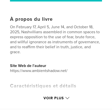
À propos du livre
On February 17, April 5, June 14, and October 18,
2025, Nashvillians assembled in common spaces to
express opposition to the use of fear, brute force,
and willful ignorance as instruments of governance,
and to reaffirm their belief in truth, justice, and
grace.
Site Web de l'auteur
https://www.ambientshadow.net/
Caractéristiques et détails
Catégorie principale:
Justice sociale
VOIR PLUS
Catégories supplémentaires
Science politique
,
Livres d'art et de photographie