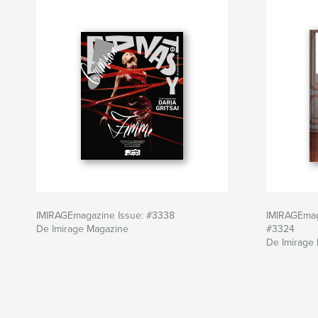
IMIRAGEmagazine Issue: #3338
IMIRAGEmag
De Imirage Magazine
#3324
De Imirage