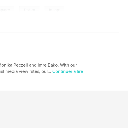
,
,
ography
Fashion
Imirage
Monika Peczeli and Imre Bako. With our
al media view rates, our...
Continuer à lire