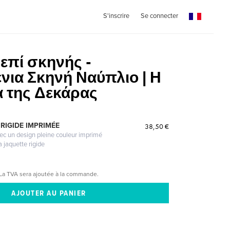
S'inscrire
Se connecter
| επί σκηνής -
νια Σκηνή Ναύπλιο | Η
α της Δεκάρας
RIGIDE IMPRIMÉE
38,50 €
vec un design pleine couleur imprimé
a jaquette rigide
La TVA sera ajoutée à la commande.