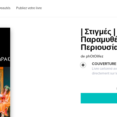
veautés
Publiez votre livre
| Στιγμές 
Παραμυθέ
Περιουσί
de
phOtOlifez
COUVERTURE 
Livre cartonné a
directement sur l