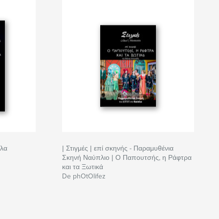
λλα
| Στιγμές | επί σκηνής - Παραμυθένια
Σκηνή Ναύπλιο | Ο Παπουτσής, η Ράφτρα
και τα Ξωτικά
De phOtOlifez