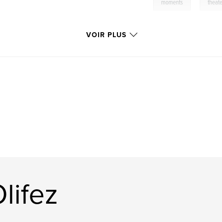
,
moments
theat
VOIR PLUS
lifez