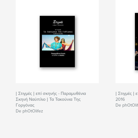
| Στιγμές | επί σκηνής - Παραμυθένια
| Στιγμές |
Σκηνή Ναύπλιο | Τα Τακούνια Της
2016
Γοργόνας
De phOtOli
De phOtOlifez