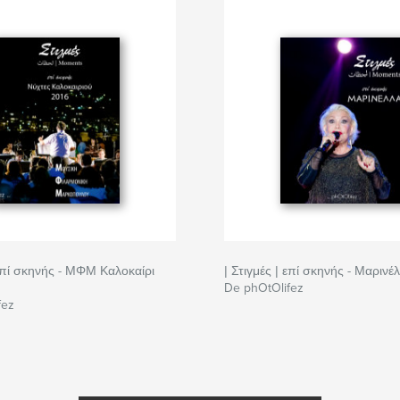
 επί σκηνής - ΜΦΜ Καλοκαίρι
| Στιγμές | επί σκηνής - Μαρινέ
De phOtOlifez
fez