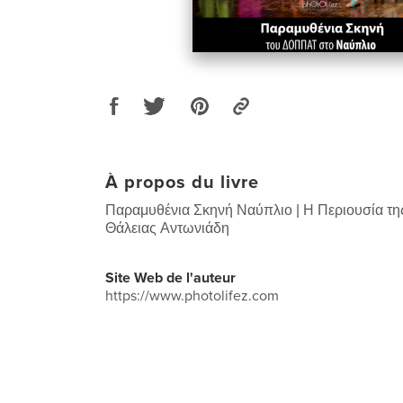
À propos du livre
Παραμυθένια Σκηνή Ναύπλιο | Η Περιουσία τη
Θάλειας Αντωνιάδη
Site Web de l'auteur
https://www.photolifez.com