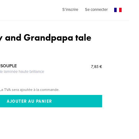
S'inscrire
Se connecter
 and Grandpapa tale
 SOUPLE
7,85 €
le laminée haute brillance
La TVA sera ajoutée à la commande.