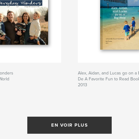
onders
Alex, Aidan, and Lucas go on a 
World
De A Favorite Fun to Read Bo
2013
EN VOIR PLUS