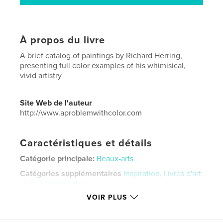
À propos du livre
A brief catalog of paintings by Richard Herring,
presenting full color examples of his whimisical,
vivid artistry
Site Web de l'auteur
http://www.aproblemwithcolor.com
Caractéristiques et détails
Catégorie principale:
Beaux-arts
Catégories supplémentaires
Inspiration
,
Livres d'art
et de photographie
VOIR PLUS
Format choisi:
Portrait standard, 20×25 cm
# de pages:
26