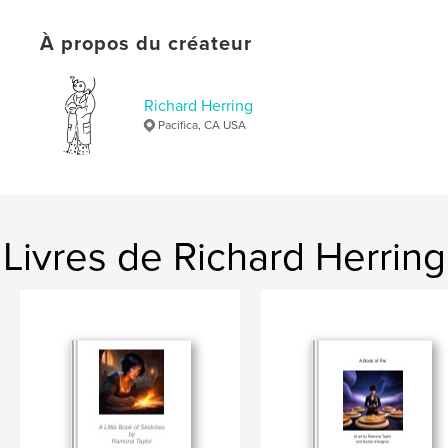
Date de publication:
mars 11, 2026
Langue
English
À propos du créateur
Mots-clés
,
,
,
humor
color
painting
art
Richard Herring
Pacifica, CA USA
Livres de Richard Herring