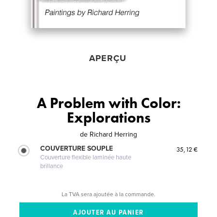
APERÇU
A Problem with Color:
Explorations
de
Richard Herring
COUVERTURE SOUPLE
35,12 €
Couverture flexible laminée haute
brillance
La TVA sera ajoutée à la commande.