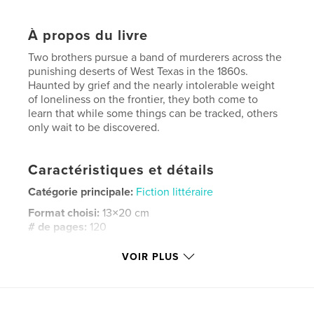
À propos du livre
Two brothers pursue a band of murderers across the
punishing deserts of West Texas in the 1860s.
Haunted by grief and the nearly intolerable weight
of loneliness on the frontier, they both come to
learn that while some things can be tracked, others
only wait to be discovered.
Caractéristiques et détails
Catégorie principale:
Fiction littéraire
Format choisi:
13×20 cm
# de pages:
120
ISBN
VOIR PLUS
Couverture souple: 9798261034667
Date de publication:
mars 01, 2026
Langue
English