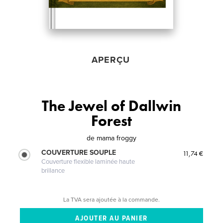
APERÇU
The Jewel of Dallwin
Forest
de
mama froggy
COUVERTURE SOUPLE
11,74 €
Couverture flexible laminée haute
brillance
La TVA sera ajoutée à la commande.