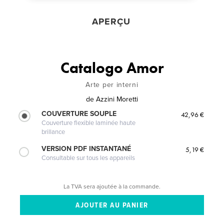
APERÇU
Catalogo Amor
Arte per interni
de
Azzini Moretti
COUVERTURE SOUPLE
42,96 €
Couverture flexible laminée haute
brillance
VERSION PDF INSTANTANÉ
5,19 €
Consultable sur tous les appareils
La TVA sera ajoutée à la commande.