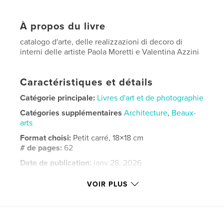
À propos du livre
catalogo d'arte, delle realizzazioni di decoro di
interni delle artiste Paola Moretti e Valentina Azzini
Caractéristiques et détails
Catégorie principale:
Livres d'art et de photographie
Catégories supplémentaires
Architecture
,
Beaux-
arts
Format choisi:
Petit carré, 18×18 cm
# de pages:
62
Date de publication:
janv 28, 2026
Langue
Italian
VOIR PLUS
Mots-clés
,
,
,
,
quadri
interni
decorazione
murales