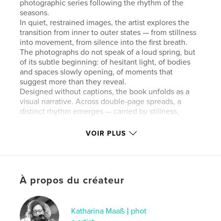
photographic series following the rhythm of the
seasons.
In quiet, restrained images, the artist explores the
transition from inner to outer states — from stillness
into movement, from silence into the first breath.
The photographs do not speak of a loud spring, but
of its subtle beginning: of hesitant light, of bodies
and spaces slowly opening, of moments that
suggest more than they reveal.
Designed without captions, the book unfolds as a
visual narrative. Across double-page spreads, a
distinct rhythm emerges — carried by stillness,
intimacy, and perception.
Frühlingsflüstern invites the viewer to slow down.
VOIR PLUS
And to stay.
Frühlingsflüstern ist das erste Buch einer
vierteiligen fotografischen Reihe, die den
À propos du créateur
Jahreszeiten folgt.
In ruhigen, zurückgenommenen Bildern erkundet
die Künstlerin den Übergang vom Inneren ins
Äußere – vom Stillstand in die Bewegung, vom
Katharina Maaß | phot
Schweigen ins erste Atmen. Die Fotografien