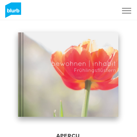
S'inscrire
APERÇU