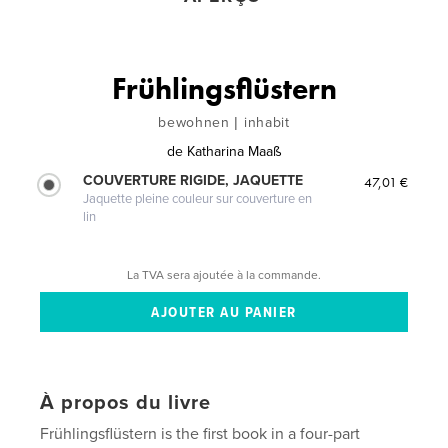
Frühlingsflüstern
bewohnen | inhabit
de
Katharina Maaß
COUVERTURE RIGIDE, JAQUETTE
47,01 €
Jaquette pleine couleur sur couverture en
lin
La TVA sera ajoutée à la commande.
À propos du livre
Frühlingsflüstern is the first book in a four-part