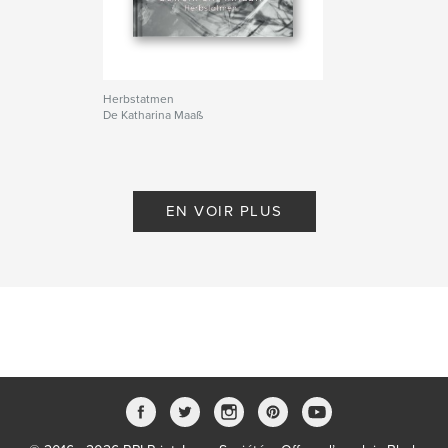
# de pages:
24
Date de publication:
déc 08, 2025
Langue
English
Herbstatmen
Mots-clés
De Katharina Maaß
,
,
Seasonal Photography
Spring
Atmosphere
EN VOIR PLUS