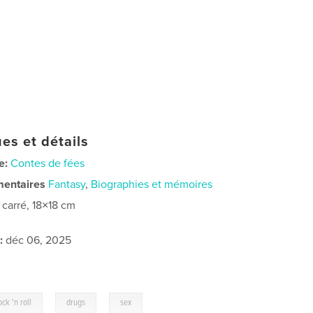
es et détails
e:
Contes de fées
mentaires
Fantasy
,
Biographies et mémoires
t carré, 18×18 cm
:
déc 06, 2025
,
,
ock 'n roll
drugs
sex