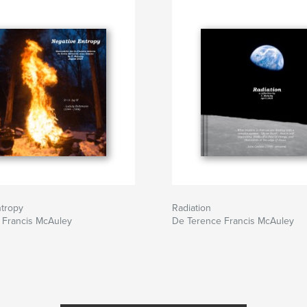
ntropy
Radiation
 Francis McAuley
De Terence Francis McAuley