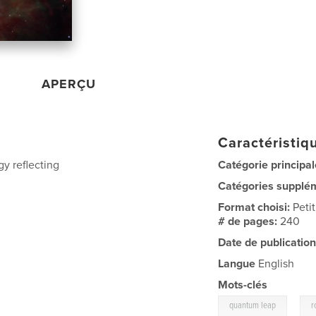
APERÇU
Caractéristiqu
gy reflecting
Catégorie principal
Catégories supplé
Format choisi:
Peti
# de pages:
240
Date de publication
Langue
English
Mots-clés
,
quantum leap
r