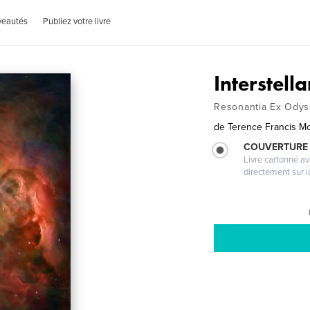
veautés
Publiez votre livre
Interstel
Resonantia Ex Odyss
de
Terence Francis M
COUVERTURE 
Livre cartonné a
directement sur l