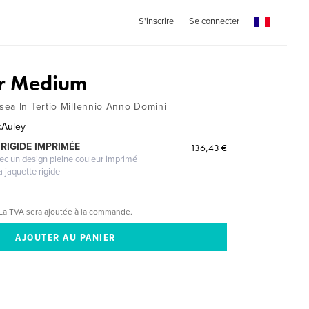
S'inscrire
Se connecter
lar Medium
ea In Tertio Millennio Anno Domini
cAuley
RIGIDE IMPRIMÉE
136,43 €
vec un design pleine couleur imprimé
a jaquette rigide
La TVA sera ajoutée à la commande.