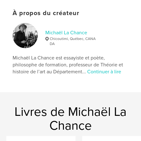
Langue
French
Mots-clés
À propos du créateur
,
esthétique
randopoésie
Michaël La Chance
Chicoutimi, Québec, CANA
DA
Michaël La Chance est essayiste et poète,
philosophe de formation, professeur de Théorie et
histoire de l’art au Département...
Continuer à lire
Livres de Michaël La
Chance