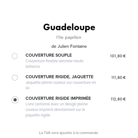
Guadeloupe
l'île papillon
de
Julien Fontaine
COUVERTURE SOUPLE
101,80 €
Couverture flexible laminée haute
brillance
COUVERTURE RIGIDE, JAQUETTE
111,80 €
Jaquette pleine couleur sur couverture en
lin
COUVERTURE RIGIDE IMPRIMÉE
112,80 €
Livre cartonné avec un design pleine
couleur imprimé directement sur la
jaquette rigide
La TVA sera ajoutée à la commande.