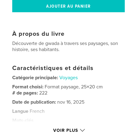
À propos du livre
Découverte de gwada à travers ses paysages, son
histoire, ses habitants.
Caractéristiques et détails
Catégorie principale:
Voyages
Format choisi:
Format paysage, 25×20 cm
# de pages:
222
Date de publication:
nov 16, 2025
Langue
French
Mots-clés
,
,
,
,
île
pointe
troykell
voyage
VOIR PLUS