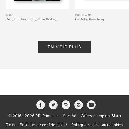
Stain
Saxonvale
De John Beeching / Clive Walley
De John Beeching
EN VOIR PLUS
© 2016 - 2026 RPI Print, Inc.
Société
Offres d’emplois Blurb
Tarifs
Politique de confidentialité
Politique relative aux cookies