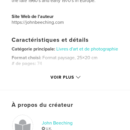
the late 1960's and early 1970's in Europe.
Site Web de l'auteur
https://johnbeeching.com
Caractéristiques et détails
Catégorie principale:
Livres d'art et de photographie
Format choisi:
Format paysage, 25×20 cm
# de pages:
74
Date de publication:
nov 05, 2025
VOIR PLUS
Langue
English
Mots-clés
,
,
,
street
black and white
fine art
À propos du créateur
Photography
John Beeching
U.K.