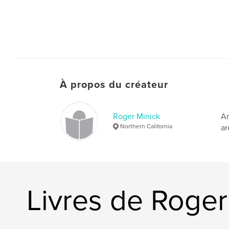
À propos du créateur
Roger Minick
Am
Northern California
ar
Livres de Roger