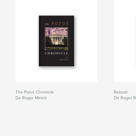
The Potus Chronicle
Reboot
De Roger Minick
De Roger M