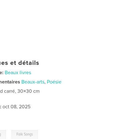
es et détails
e:
Beaux livres
mentaires
Beaux-arts
,
Poésie
d carré, 30×30 cm
:
oct 08, 2025
,
g
Folk Songs