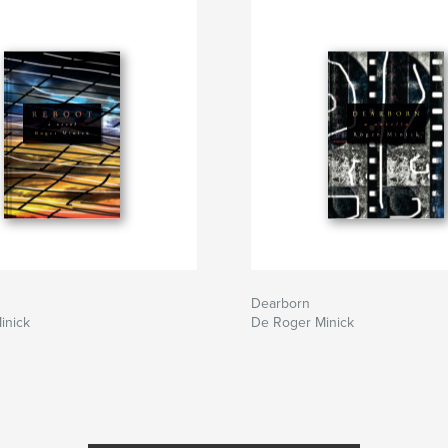
Dearborn
inick
De Roger Minick