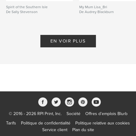
Spirit of the Southern Isle
My Mum Lisa_Bri
De Sally Stevenson
De Audrey Blackburn
EN VOIR PLUS
© 2016 - 2026 RPI Print, Inc.
Société
Offres d’emplois Blurb
Tarifs
Politique de confidentialité
Politique relative aux cookies
Service client
Plan du site