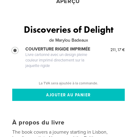
APERÇU
Discoveries of Delight
de
Marylou Badeaux
COUVERTURE RIGIDE IMPRIMÉE
211,17 €
Livre cartonné avec un design pleine
couleur imprimé directement sur la
jaquette rigide
La TVA sera ajoutée à la commande.
À propos du livre
The book covers a journey starting in Lisbon,