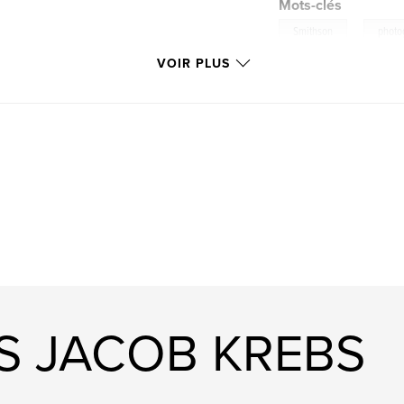
Mots-clés
,
Smithson
photo
VOIR PLUS
NS JACOB KREBS