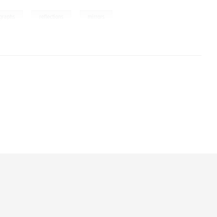
,
,
graphs
reflections
mirrors