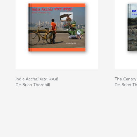
India Acchā! भारत अच्छा!
The Canary 
De Brian Thornhill
De Brian Th