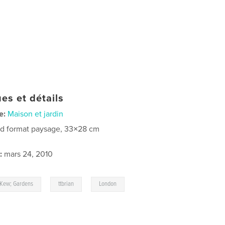
es et détails
e:
Maison et jardin
d format paysage, 33×28 cm
:
mars 24, 2010
,
,
,
Kew; Gardens
ttbrian
London