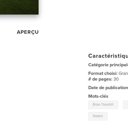
APERÇU
Caractéristiqu
Catégorie principal
Format choisi:
Gran
# de pages:
30
Date de publication
Mots-clés
,
Brian Thornhill
flowers