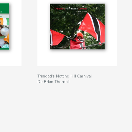
Trinidad's Notting Hill Carnival
De Brian Thornhill