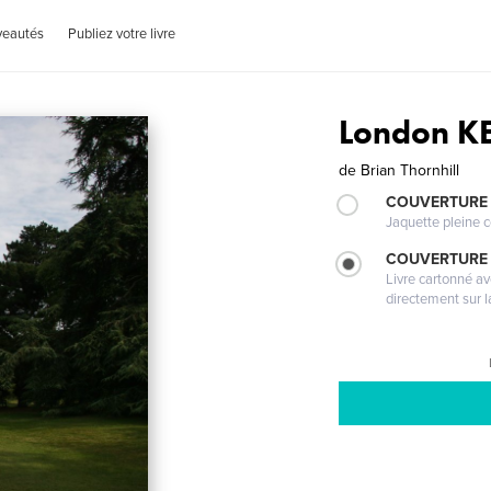
veautés
Publiez votre livre
London K
de
Brian Thornhill
COUVERTURE 
Jaquette pleine c
COUVERTURE 
Livre cartonné a
directement sur l