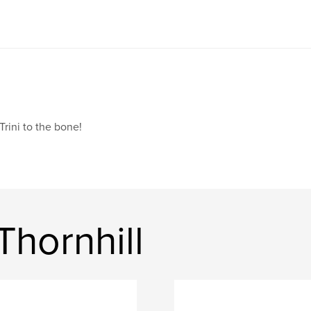
..Trini to the bone!
Thornhill