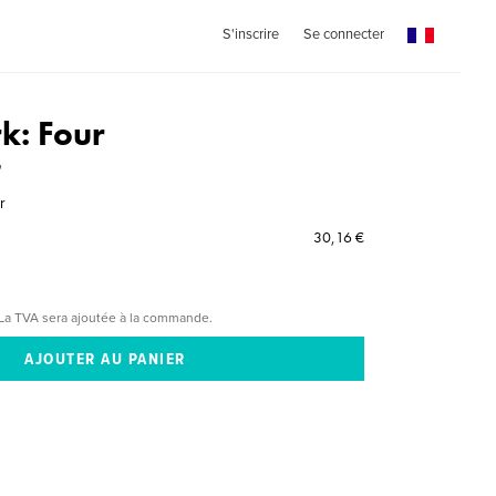
S'inscrire
Se connecter
k: Four
"
r
30,16 €
La TVA sera ajoutée à la commande.