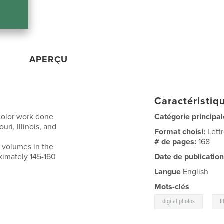
APERÇU
Caractéristiqu
color work done
Catégorie principal
ri, Illinois, and
Format choisi:
Lett
# de pages:
168
5 volumes in the
oximately 145-160
Date de publication
Langue
English
Mots-clés
,
digital photos
I