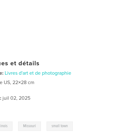
es et détails
e:
Livres d'art et de photographie
re US, 22×28 cm
:
juil 02, 2025
,
,
llinois
Missouri
small town