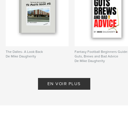
The Dalles- A Look Back
Fantasy Football Beginners Guide
De Mike Daugherity
Guts, Brews and Bad Advice
De Mike Daugherity
EN VOIR PLUS