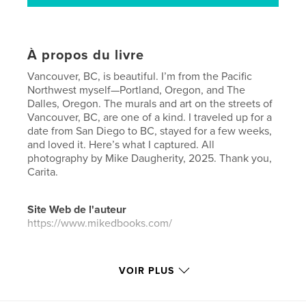
À propos du livre
Vancouver, BC, is beautiful. I’m from the Pacific
Northwest myself—Portland, Oregon, and The
Dalles, Oregon. The murals and art on the streets of
Vancouver, BC, are one of a kind. I traveled up for a
date from San Diego to BC, stayed for a few weeks,
and loved it. Here’s what I captured. All
photography by Mike Daugherity, 2025. Thank you,
Carita.
Site Web de l'auteur
https://www.mikedbooks.com/
Caractéristiques et détails
VOIR PLUS
Catégorie principale:
Livres d'art et de photographie