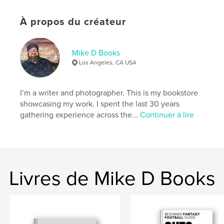
Catégories supplémentaires
Canada
,
Graffiti
Format choisi:
15×23 cm
À propos du créateur
# de pages:
24
ISBN
Couverture souple: 9798349830204
Mike D Books
Los Angeles, CA USA
Date de publication:
juin 06, 2025
Langue
English
I’m a writer and photographer. This is my bookstore
Mots-clés
showcasing my work. I spent the last 30 years
,
,
,
,
Canada
Street Art
Art
Vancouver BC
gathering experience across the...
Continuer à lire
graffiti
Livres de Mike D Books