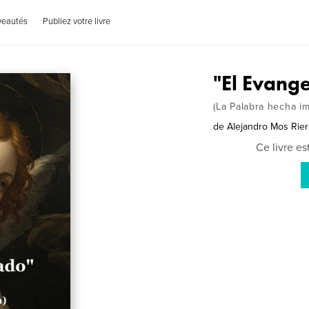
veautés
Publiez votre livre
"El Evange
(La Palabra hecha i
de
Alejandro Mos Rier
Ce livre e