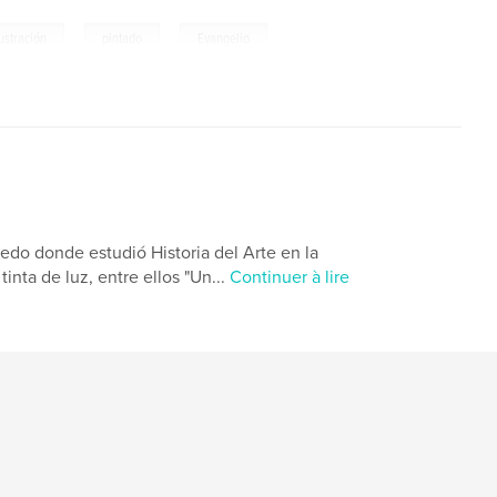
,
,
lustración
pintado
Evangelio
edo donde estudió Historia del Arte en la
nta de luz, entre ellos "Un...
Continuer à lire