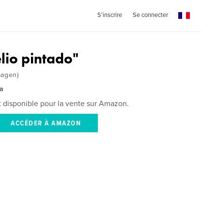
S'inscrire
Se connecter
lio pintado"
magen)
a
st disponible pour la vente sur Amazon.
ACCÉDER À AMAZON