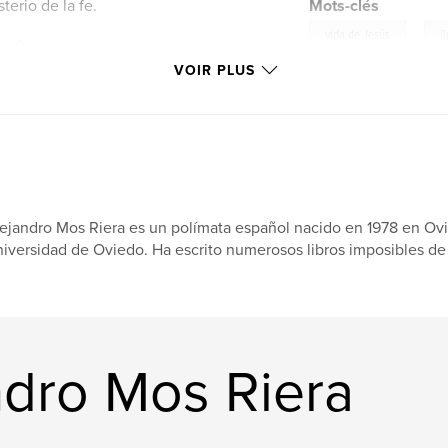
terio de la fe.
Mots-clés
,
vida de Jesús
i
r, sino una
tocar por la historia
VOIR PLUS
 universal del arte.
ejandro Mos Riera es un polímata español nacido en 1978 en Ovi
iversidad de Oviedo. Ha escrito numerosos libros imposibles de ti
ndro Mos Riera