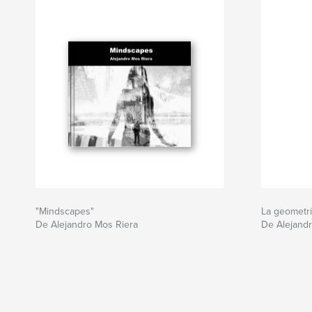
"Mindscapes"
La geometrí
De Alejandro Mos Riera
De Alejand