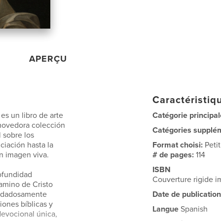
APERÇU
Caractéristiqu
es un libro de arte
Catégorie principal
nmovedora colección
Catégories supplé
 sobre los
iación hasta la
Format choisi:
Peti
en imagen viva.
# de pages:
114
ISBN
rofundidad
Couverture rigide
camino de Cristo
uidadosamente
Date de publication
ones bíblicas y
Langue
Spanish
devocional única,