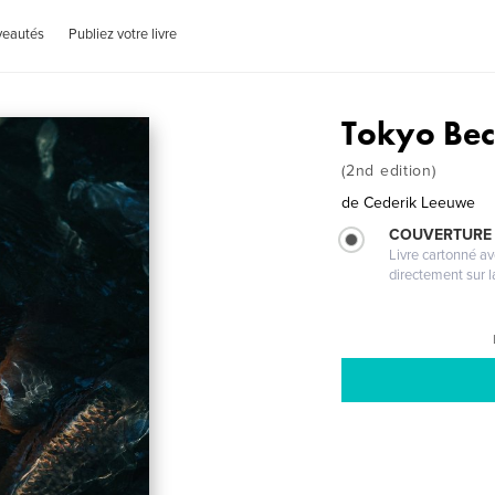
veautés
Publiez votre livre
Tokyo Be
(2nd edition)
de
Cederik Leeuwe
COUVERTURE 
Livre cartonné a
directement sur l