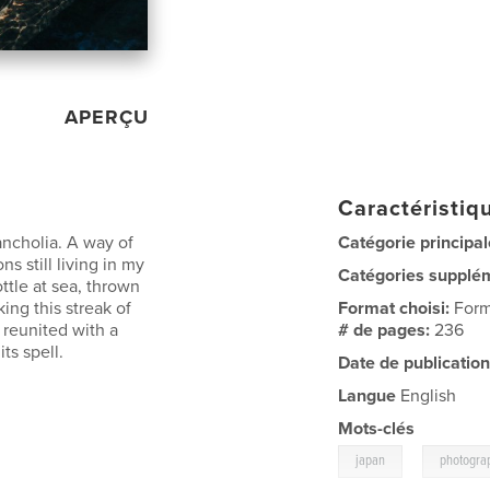
APERÇU
Caractéristiqu
ncholia. A way of
Catégorie principal
s still living in my
Catégories supplé
ttle at sea, thrown
ing this streak of
Format choisi:
Form
 reunited with a
# de pages:
236
ts spell.
Date de publication
Langue
English
Mots-clés
,
japan
photogra