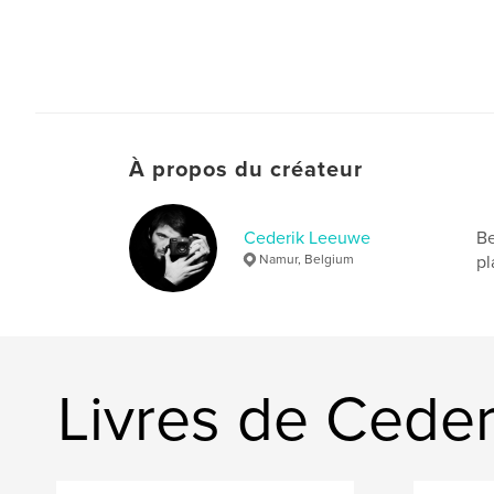
À propos du créateur
Cederik Leeuwe
Be
Namur, Belgium
pl
Livres de Cede