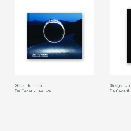
Glitrande Heim
Straight Up
De Cederik Leeuwe
De Cederik