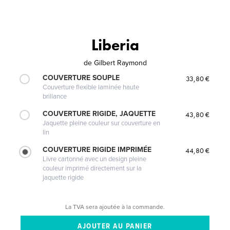
Liberia
de
Gilbert Raymond
COUVERTURE SOUPLE
33,80 €
Couverture flexible laminée haute
brillance
COUVERTURE RIGIDE, JAQUETTE
43,80 €
Jaquette pleine couleur sur couverture en
lin
COUVERTURE RIGIDE IMPRIMÉE
44,80 €
Livre cartonné avec un design pleine
couleur imprimé directement sur la
jaquette rigide
La TVA sera ajoutée à la commande.