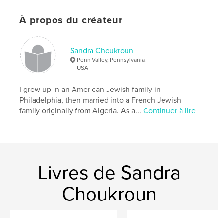
,
,
,
,
Gardens
Food
Sephardi
Algeria
À propos du créateur
,
France
Miracles
Sandra Choukroun
Penn Valley, Pennsylvania,
USA
I grew up in an American Jewish family in
Philadelphia, then married into a French Jewish
family originally from Algeria. As a...
Continuer à lire
Livres de Sandra
Choukroun