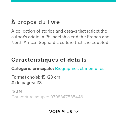
À propos du livre
A collection of stories and essays that reflect the
author's origin in Philadelphia and the French and
North African Sephardic culture that she adopted.
Caractéristiques et détails
Catégorie principale:
Biographies et mémoires
Format choisi:
15×23 cm
# de pages:
118
ISBN
Couverture souple: 9798347535446
Date de publication:
déc 24, 2024
VOIR PLUS
Langue
English
Mots-clés