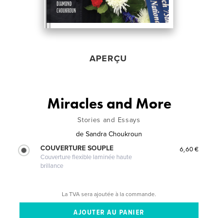
APERÇU
Miracles and More
Stories and Essays
de
Sandra Choukroun
COUVERTURE SOUPLE
6,60 €
Couverture flexible laminée haute
brillance
La TVA sera ajoutée à la commande.