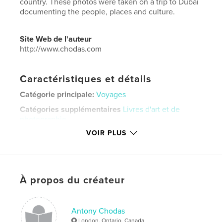
country. These photos were taken on a trip to Dubai
documenting the people, places and culture.
Site Web de l'auteur
http://www.chodas.com
Caractéristiques et détails
Catégorie principale:
Voyages
Catégories supplémentaires
Livres d'art et de
photographie
VOIR PLUS
Format choisi:
Grand format paysage, 33×28 cm
# de pages:
54
Date de publication:
déc 02, 2024
Langue
English
À propos du créateur
Mots-clés
,
,
Dubai
Abu Dhabi
Burj Khalifa
Antony Chodas
London, Ontario, Canada