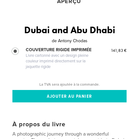
APERÇU
Dubai and Abu Dhabi
de
Antony Chodas
COUVERTURE RIGIDE IMPRIMÉE
141,83 €
Livre cartonné avec un design pleine
couleur imprimé directement sur la
jaquette rigide
La TVA sera ajoutée à la commande.
À propos du livre
A photographic journey through a wonderful