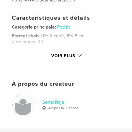
http://www.blueamberarts.com
Caractéristiques et détails
Catégorie principale:
Poésie
Format choisi:
Petit carré, 18×18 cm
# de pages:
40
ISBN
VOIR PLUS
Couverture rigide, jaquette: 9781389763816
Couverture souple: 9781389763823
Couverture rigide imprimée: 9781389763809
Date de publication:
mars 09, 2010
À propos du créateur
Langue
English
Mots-clés
Sonal Raje
Guelph,ON, Canada
,
,
Art
poetry
photography