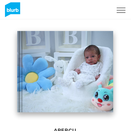
S'inscrire
APERÇU