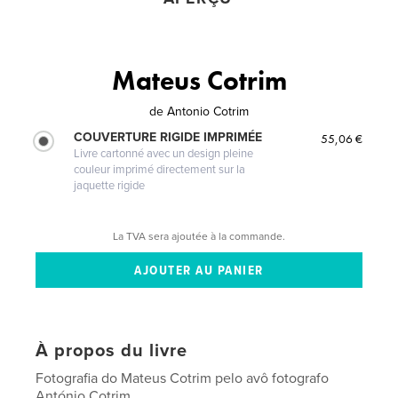
Mateus Cotrim
de
Antonio Cotrim
COUVERTURE RIGIDE IMPRIMÉE
55,06 €
Livre cartonné avec un design pleine
couleur imprimé directement sur la
jaquette rigide
La TVA sera ajoutée à la commande.
À propos du livre
Fotografia do Mateus Cotrim pelo avô fotografo
António Cotrim