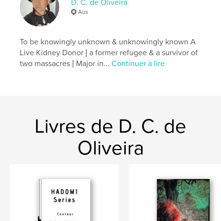
D. C. de Oliveira
Date de publication:
nov 17, 2024
Aus
Langue
English
Mots-clés
To be knowingly unknown & unknowingly known A
,
,
,
,
film
art
photography
poetry
Live Kidney Donor | a former refugee & a survivor of
two massacres | Major in...
Continuer à lire
poem
Livres de D. C. de
Oliveira