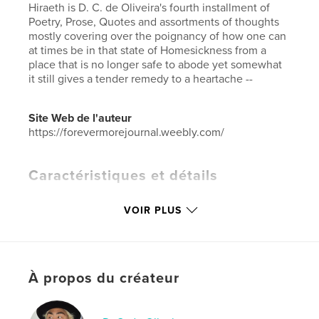
Hiraeth is D. C. de Oliveira's fourth installment of
Poetry, Prose, Quotes and assortments of thoughts
mostly covering over the poignancy of how one can
at times be in that state of Homesickness from a
place that is no longer safe to abode yet somewhat
it still gives a tender remedy to a heartache --
Site Web de l'auteur
https://forevermorejournal.weebly.com/
Caractéristiques et détails
Catégorie principale:
Poésie
VOIR PLUS
Catégories supplémentaires
Photographie
artistique
,
Photographie de rue
Format choisi:
15×23 cm
# de pages:
334
À propos du créateur
ISBN
Couverture souple: 9798347656752