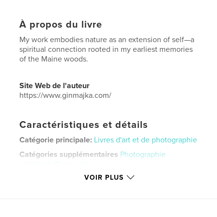
À propos du livre
My work embodies nature as an extension of self—a
spiritual connection rooted in my earliest memories
of the Maine woods.
Site Web de l'auteur
https://www.ginmajka.com/
Caractéristiques et détails
Catégorie principale:
Livres d'art et de photographie
Catégories supplémentaires
Photographie
artistique
,
Beaux-arts
VOIR PLUS
Format choisi:
13×20 cm
# de pages:
36
ISBN
Couverture souple: 9798347680474