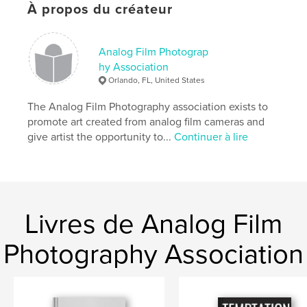
À propos du créateur
Date de publication:
nov 08, 2024
Langue
English
Analog Film Photograp
Mots-clés
hy Association
,
,
film
photography
Art
Orlando, FL, United States
The Analog Film Photography association exists to
promote art created from analog film cameras and
give artist the opportunity to...
Continuer à lire
Livres de Analog Film
Photography Association