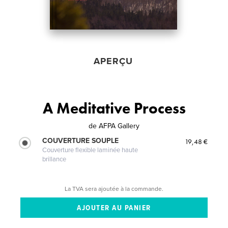
APERÇU
A Meditative Process
de
AFPA Gallery
COUVERTURE SOUPLE
19,48 €
Couverture flexible laminée haute
brillance
La TVA sera ajoutée à la commande.