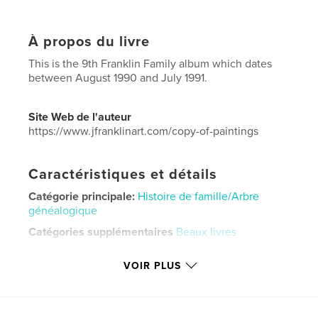
À propos du livre
This is the 9th Franklin Family album which dates
between August 1990 and July 1991.
Site Web de l'auteur
https://www.jfranklinart.com/copy-of-paintings
Caractéristiques et détails
Catégorie principale:
Histoire de famille/Arbre
généalogique
Catégories supplémentaires
Beaux livres
Format choisi:
Lettre US, 22×28 cm
VOIR PLUS
# de pages:
92
Date de publication:
sept 08, 2024
Langue
English