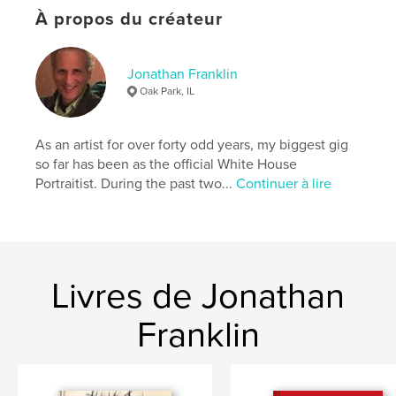
Mots-clés
À propos du créateur
,
,
,
album
photograph
family
franklin
Jonathan Franklin
Oak Park, IL
As an artist for over forty odd years, my biggest gig
so far has been as the official White House
Portraitist. During the past two...
Continuer à lire
Livres de Jonathan
Franklin