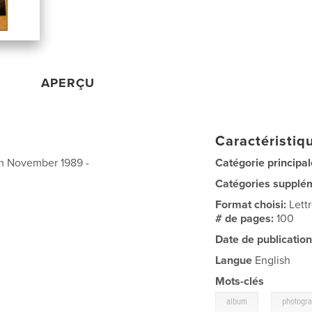
APERÇU
Caractéristiqu
om November 1989 -
Catégorie principal
Catégories supplé
Format choisi:
Lett
# de pages:
100
Date de publication
Langue
English
Mots-clés
,
album
photogr