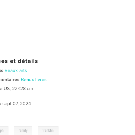
es et détails
e:
Beaux-arts
mentaires
Beaux livres
re US, 22×28 cm
:
sept 07, 2024
,
,
aph
family
franklin