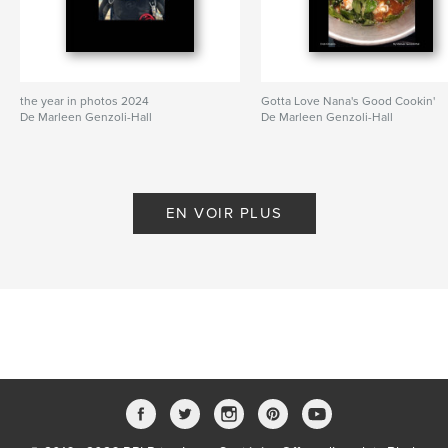
the year in photos 2024
Gotta Love Nana's Good Cookin'
De Marleen Genzoli-Hall
De Marleen Genzoli-Hall
EN VOIR PLUS