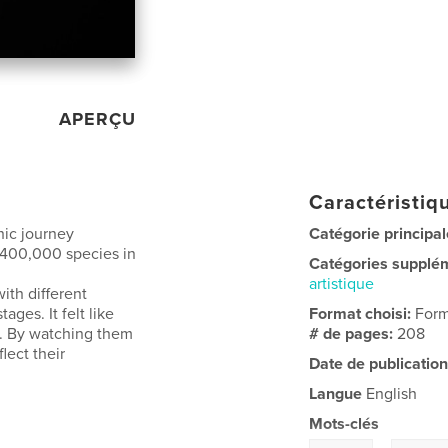
APERÇU
Caractéristiqu
hic journey
Catégorie principal
r 400,000 species in
Catégories supplé
artistique
with different
ges. It felt like
Format choisi:
Form
a. By watching them
# de pages:
208
flect their
Date de publication
Langue
English
Mots-clés