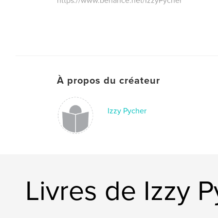
https://www.behance.net/IzzyPycher
À propos du créateur
Izzy Pycher
Livres de Izzy 