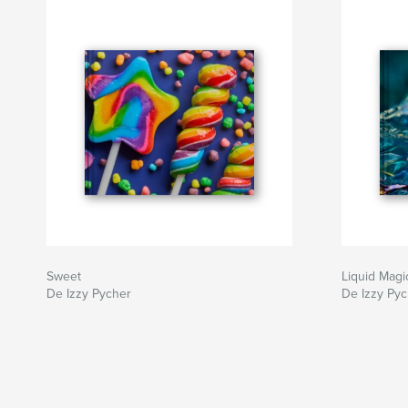
Sweet
Liquid Magi
De Izzy Pycher
De Izzy Py