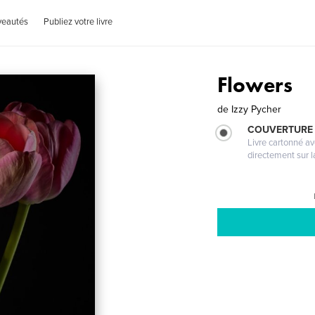
veautés
Publiez votre livre
Flowers
de
Izzy Pycher
COUVERTURE 
Livre cartonné a
directement sur l