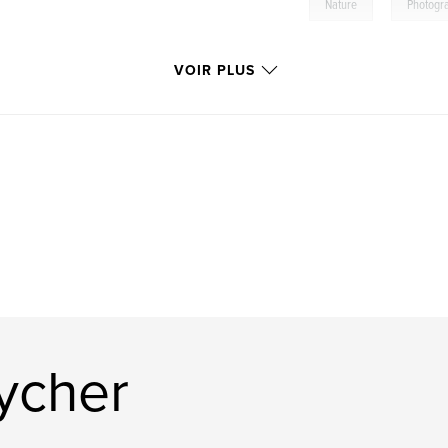
,
Nature
Photogr
VOIR PLUS
Pycher