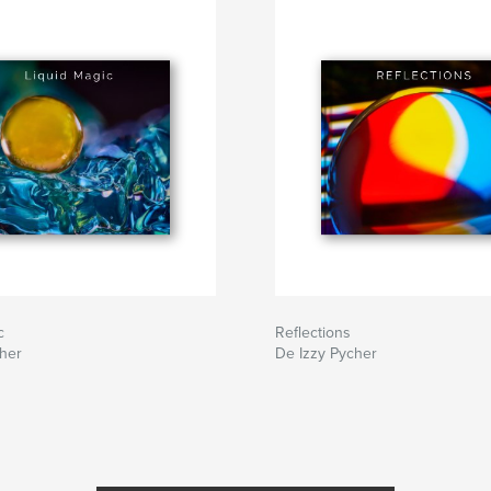
c
Reflections
cher
De Izzy Pycher