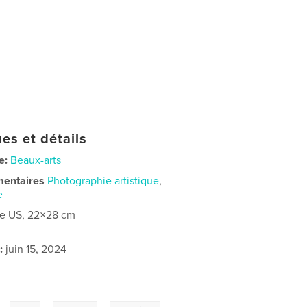
es et détails
e:
Beaux-arts
mentaires
Photographie artistique
,
e
re US, 22×28 cm
:
juin 15, 2024