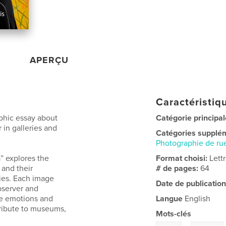
APERÇU
Caractéristiqu
phic essay about
Catégorie principal
 in galleries and
Catégories supplé
Photographie de ru
” explores the
Format choisi:
Lett
 and their
# de pages:
64
ies. Each image
Date de publication
observer and
ke emotions and
Langue
English
tribute to museums,
Mots-clés