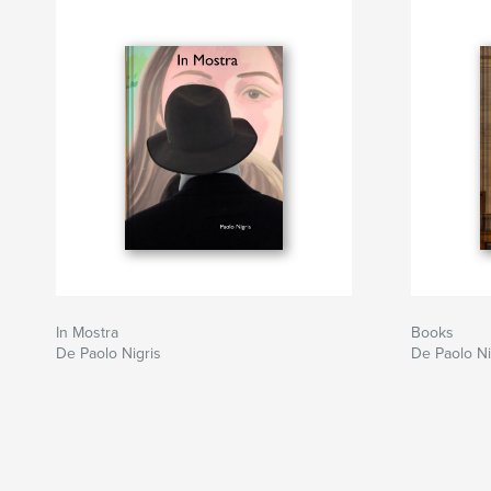
Site Web de l'auteur
https://paolonigris.myportfolio.com
In Mostra
Books
De Paolo Nigris
De Paolo Ni