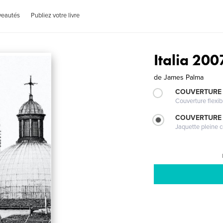
veautés
Publiez votre livre
Italia 200
de
James Palma
COUVERTURE
Couverture flexib
COUVERTURE 
Jaquette pleine c