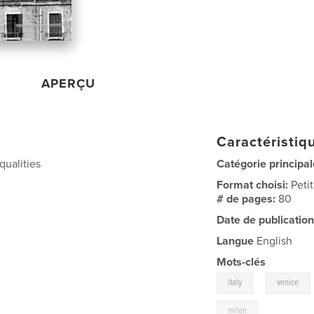
APERÇU
Caractéristiqu
qualities
Catégorie principal
Format choisi:
Peti
# de pages:
80
Date de publication
Langue
English
Mots-clés
,
italy
venice
milan