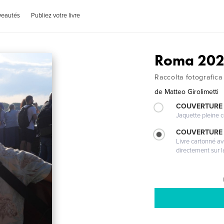
veautés
Publiez votre livre
Roma 20
Raccolta fotografic
de
Matteo Girolimetti
COUVERTURE 
Jaquette pleine c
COUVERTURE 
Livre cartonné a
directement sur l