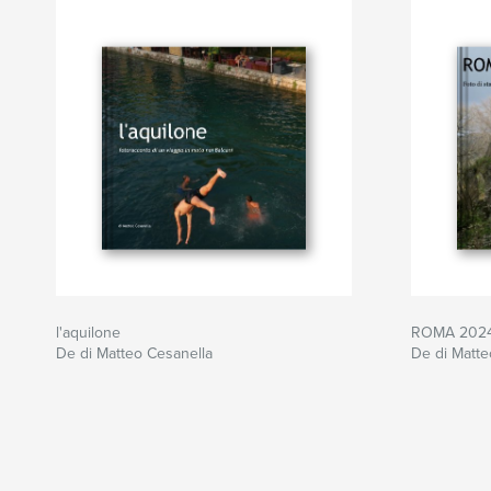
l'aquilone
ROMA 2024,
De di Matteo Cesanella
De di Matte