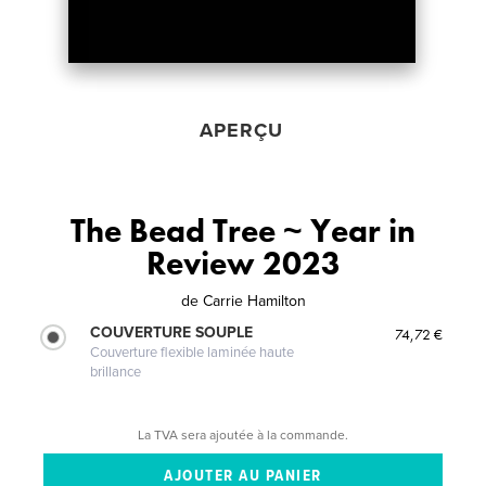
APERÇU
The Bead Tree ~ Year in
Review 2023
de
Carrie Hamilton
COUVERTURE SOUPLE
74,72 €
Couverture flexible laminée haute
brillance
La TVA sera ajoutée à la commande.