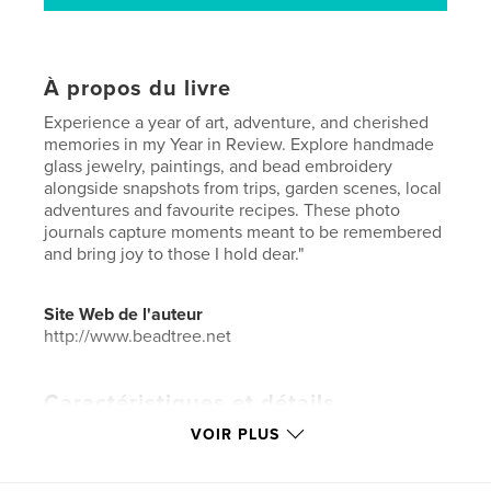
À propos du livre
Experience a year of art, adventure, and cherished
memories in my Year in Review. Explore handmade
glass jewelry, paintings, and bead embroidery
alongside snapshots from trips, garden scenes, local
adventures and favourite recipes. These photo
journals capture moments meant to be remembered
and bring joy to those I hold dear."
Site Web de l'auteur
http://www.beadtree.net
Caractéristiques et détails
VOIR PLUS
Catégorie principale:
Livres d'art et de photographie
Catégories supplémentaires
Maison et jardin
,