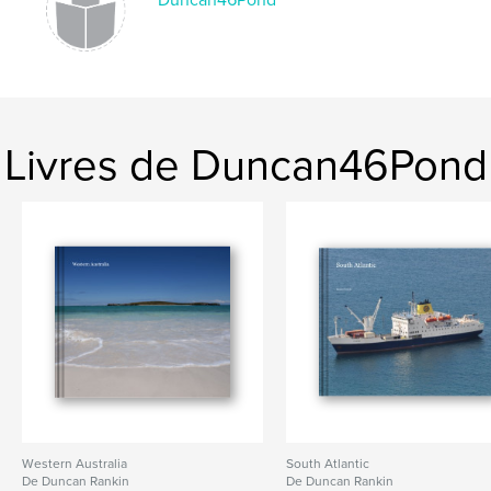
Livres de Duncan46Pond
Western Australia
South Atlantic
De Duncan Rankin
De Duncan Rankin