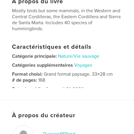
À propos du livre
Mostly birds but some mammals, in the Western and
Central Cordilleras, the Eastern Cordillera and Sierra
de Santa Marta. Includes 40 species of
hummingbirds.
Caractéristiques et détails
Catégorie principale:
Nature/Vie sauvage
Catégories supplémentaires
Voyages
Format choisi:
Grand format paysage, 33×28 cm
# de pages:
168
Date de publication:
avril 01, 2024
Langue
English
À propos du créateur
Duncan46Pond