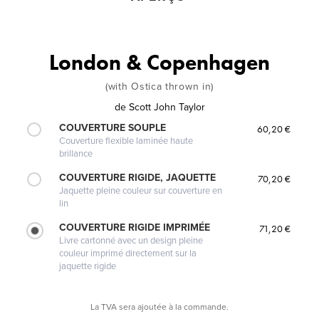
London & Copenhagen
(with Ostica thrown in)
de
Scott John Taylor
COUVERTURE SOUPLE
60,20 €
Couverture flexible laminée haute
brillance
COUVERTURE RIGIDE, JAQUETTE
70,20 €
Jaquette pleine couleur sur couverture en
lin
COUVERTURE RIGIDE IMPRIMÉE
71,20 €
Livre cartonné avec un design pleine
couleur imprimé directement sur la
jaquette rigide
La TVA sera ajoutée à la commande.