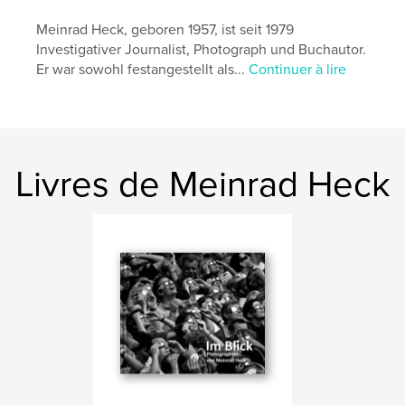
Mots-clés
Meinrad Heck, geboren 1957, ist seit 1979
,
Southern Africa
südliches Africa
Investigativer Journalist, Photograph und Buchautor.
Er war sowohl festangestellt als...
Continuer à lire
Livres de Meinrad Heck