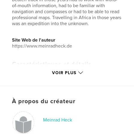
of-mouth information, had to be familiar with
navigation and compasses or had to be able to read
professional maps. Travelling in Africa in those years
was an expedition into the unknown.
Site Web de l'auteur
https://www.meinradheck.de
Caractéristiques et détails
VOIR PLUS
Catégorie principale:
Afrique du Sud
Catégories supplémentaires
Enseignement
Format choisi:
Format paysage, 25×20 cm
# de pages:
166
À propos du créateur
ISBN
Couverture souple: 9798881366186
Meinrad Heck
Date de publication:
janv 28, 2024
Langue
English