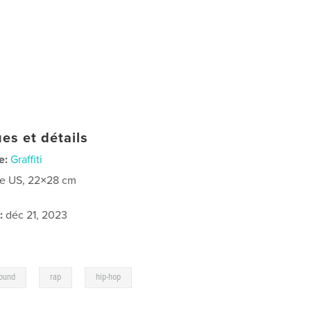
es et détails
e:
Graffiti
re US, 22×28 cm
:
déc 21, 2023
,
,
ound
rap
hip-hop