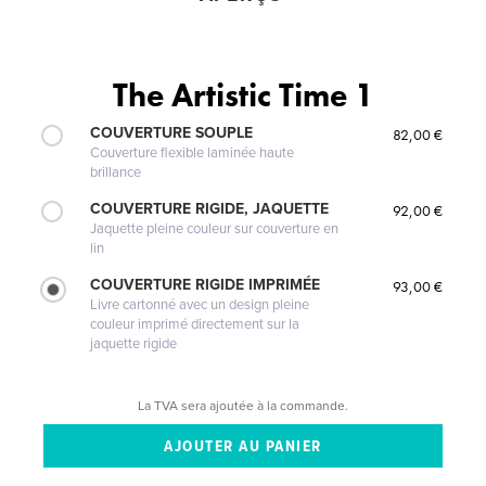
The Artistic Time 1
COUVERTURE SOUPLE
82,00 €
Couverture flexible laminée haute
brillance
COUVERTURE RIGIDE, JAQUETTE
92,00 €
Jaquette pleine couleur sur couverture en
lin
COUVERTURE RIGIDE IMPRIMÉE
93,00 €
Livre cartonné avec un design pleine
couleur imprimé directement sur la
jaquette rigide
La TVA sera ajoutée à la commande.