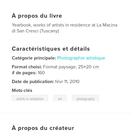
À propos du livre
Yearbook, works of artists in residence at La Macina
di San Cresci (Tuscany)
Caractéristiques et détails
Catégorie principale:
Photographie artistique
Format choisi:
Format paysage, 25×20 cm
# de pages:
160
Date de publication:
févr 11, 2010
Mots-clés
,
,
,
artists in residence
art
photography
,
painter
tuscany
À propos du créateur