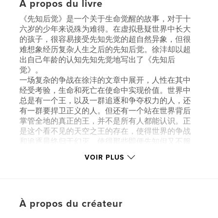
À propos du livre
《先知后觉》是一个关于生命觉醒的故事，对于十
六岁的少年来说殊为难得。在虚拟悬疑世界中长大
的孩子，很容易接受先知先觉的超自然异象，但很
难想象经历复杂人生之后的先知后觉。徐沣却以超
出自己年龄的认知先知先觉地写出了《先知后
觉》。
一场复杂的争战在徐沣的文章中展开，人性在其中
经受考验，生命和死亡在使命中实现价值。世界中
总是有一个王，以及一群追逐和争夺权力的人，还
有一群要捍卫正义的人。但还有一个站在世界背后
掌管全地的真正的王，并不是所有人都能认识。正
是这个看不见的天空之王的存在，使得世界的争战
和追逐最终归于幻灭，使得那些即便先知但又不服
的人们最终能够觉醒过来。
VOIR PLUS
Caractéristiques et détails
Catégorie principale:
Littérature
À propos du créateur
Format choisi:
15×23 cm