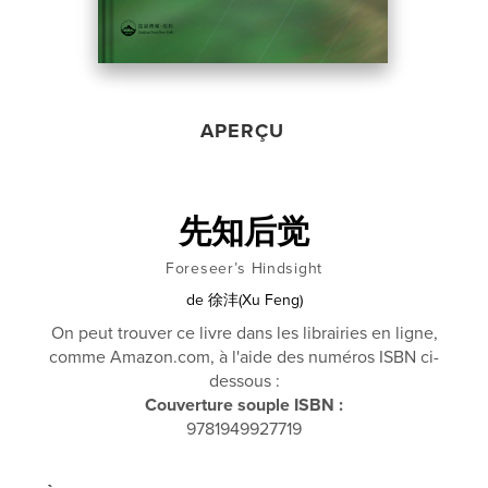
APERÇU
先知后觉
Foreseer’s Hindsight
de
徐沣(Xu Feng)
On peut trouver ce livre dans les librairies en ligne,
comme Amazon.com, à l'aide des numéros ISBN ci-
dessous :
Couverture souple ISBN :
9781949927719