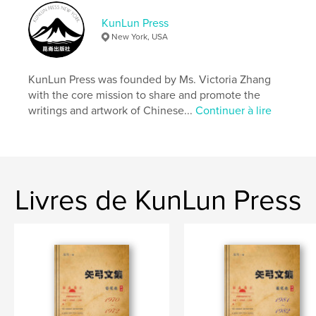
# de pages:
402
KunLun Press
ISBN
New York, USA
Couverture souple: 9781949927719
Date de publication:
nov 22, 2023
KunLun Press was founded by Ms. Victoria Zhang
Langue
Chinese (Simplified)
with the core mission to share and promote the
Mots-clés
writings and artwork of Chinese...
Continuer à lire
,
徐沣
先知后觉
Livres de KunLun Press