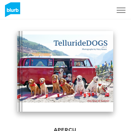
S'inscrire
APERÇU