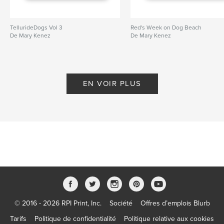
TellurideDogs Vol 3
Red's Week on Dog Beach
De Mary Kenez
De Mary Kenez
EN VOIR PLUS
© 2016 - 2026 RPI Print, Inc.
Société
Offres d’emplois Blurb
Tarifs
Politique de confidentialité
Politique relative aux cookies