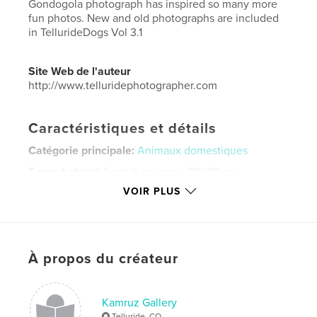
Gondogola photograph has inspired so many more
fun photos. New and old photographs are included
in TellurideDogs Vol 3.1
Site Web de l'auteur
http://www.telluridephotographer.com
Caractéristiques et détails
Catégorie principale:
Animaux domestiques
Format choisi:
Format paysage, 25×20 cm
# de pages:
74
VOIR PLUS
Date de publication:
nov 19, 2023
Langue
English
Mots-clés
À propos du créateur
,
,
,
telluride dogs
gondogola
dog
dog photography
Kamruz Gallery
Telluride, CO