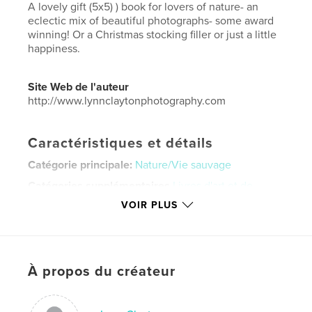
A lovely gift (5x5) ) book for lovers of nature- an
eclectic mix of beautiful photographs- some award
winning! Or a Christmas stocking filler or just a little
happiness.
Site Web de l'auteur
http://www.lynnclaytonphotography.com
Caractéristiques et détails
Catégorie principale:
Nature/Vie sauvage
Catégories supplémentaires
Livres d'art et de
photographie
VOIR PLUS
Format choisi:
Mini carré, 13×13 cm
# de pages:
22
Date de publication:
nov 16, 2023
À propos du créateur
Langue
English
Mots-clés