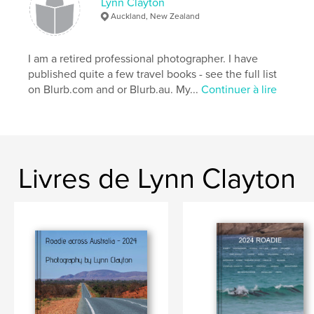
Lynn Clayton
,
,
,
,
coots
turtle
caribou
birds
Auckland, New Zealand
,
humpback
Nature
I am a retired professional photographer. I have
published quite a few travel books - see the full list
on Blurb.com and or Blurb.au. My...
Continuer à lire
Livres de Lynn Clayton