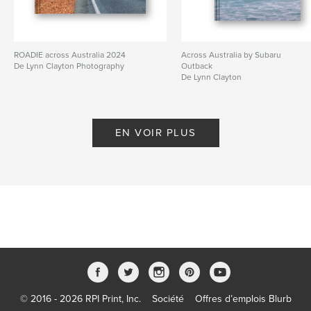
ROADIE across Australia 2024
Across Australia by Subaru
De Lynn Clayton Photography
Outback
De Lynn Clayton
EN VOIR PLUS
© 2016 - 2026 RPI Print, Inc.
Société
Offres d’emplois Blurb