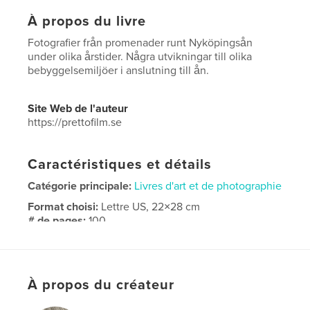
À propos du livre
Fotografier från promenader runt Nyköpingsån
under olika årstider. Några utvikningar till olika
bebyggelsemiljöer i anslutning till ån.
Site Web de l'auteur
https://prettofilm.se
Caractéristiques et détails
Catégorie principale:
Livres d'art et de photographie
Format choisi:
Lettre US, 22×28 cm
# de pages:
100
Date de publication:
oct 09, 2023
Langue
Swedish
Mots-clés
À propos du créateur
,
,
colour
black and white
photographs