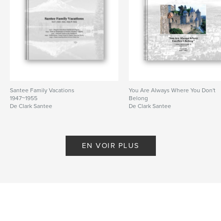
Santee Family Vacations
You Are Always Where You Don't
1947~1955
Belong
De Clark Santee
De Clark Santee
EN VOIR PLUS