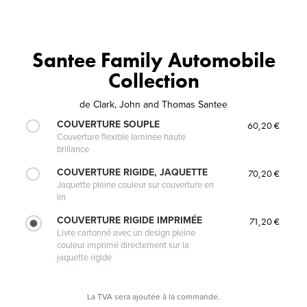
Santee Family Automobile
Collection
de
Clark, John and Thomas Santee
COUVERTURE SOUPLE
60,20 €
Couverture flexible laminée haute
brillance
COUVERTURE RIGIDE, JAQUETTE
70,20 €
Jaquette pleine couleur sur couverture en
lin
COUVERTURE RIGIDE IMPRIMÉE
71,20 €
Livre cartonné avec un design pleine
couleur imprimé directement sur la
jaquette rigide
La TVA sera ajoutée à la commande.