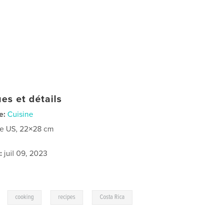
es et détails
e:
Cuisine
re US, 22×28 cm
:
juil 09, 2023
,
,
,
cooking
recipes
Costa Rica