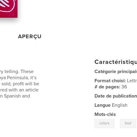
APERÇU
Caractéristiqu
ry telling. These
Catégorie principal
oya Peninsula, it’s
Format choisi:
Lett
old, profit will be
# de pages:
36
ed with an article
in Spanish and
Date de publication
Langue
English
Mots-clés
,
culture
food