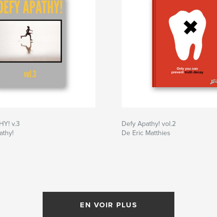
Y! v.3
Defy Apathy! vol.2
athy!
De Eric Matthies
EN VOIR PLUS