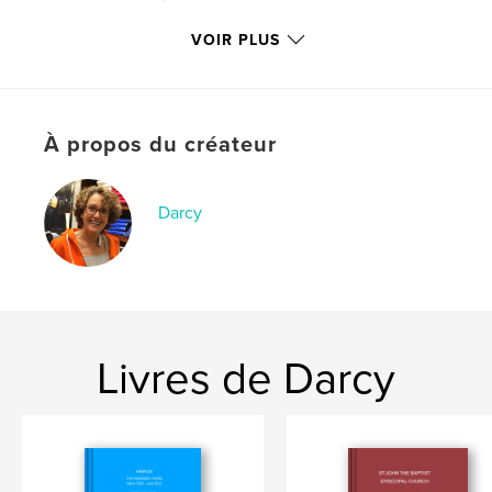
Date de publication:
juin 19, 2023
VOIR PLUS
Langue
English
Mots-clés
,
,
Haikus
Pandemic
EBlasts
À propos du créateur
Darcy
Livres de Darcy