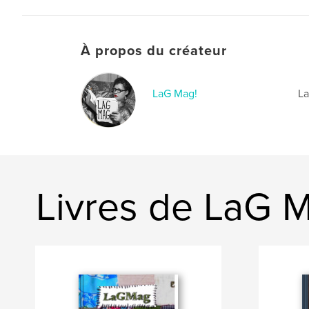
À propos du créateur
LaG Mag!
La
Livres de LaG 