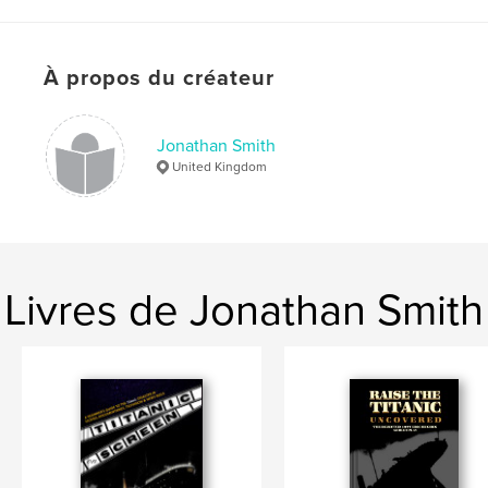
ISBN
Couverture souple: 9798211480940
Date de publication:
mars 07, 2023
À propos du créateur
Langue
English
Mots-clés
Jonathan Smith
,
,
,
Posters
Movies
Films
Titanic
United Kingdom
Livres de Jonathan Smith