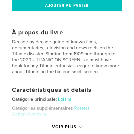
À propos du livre
Decade by decade guide of known films,
documentaries, television and news reels on the
Titanic disaster. Starting from 1909 and through to
the 2020s, TITANIC ON SCREEN is a must have
book for any Titanic enthusiast eager to know more
about Titanic on the big and small screen.
Caractéristiques et détails
Catégorie principale:
Loisirs
Catégories supplémentaires
Posters
,
Action/Aventure
Format choisi:
15×23 cm
VOIR PLUS
# de pages:
256