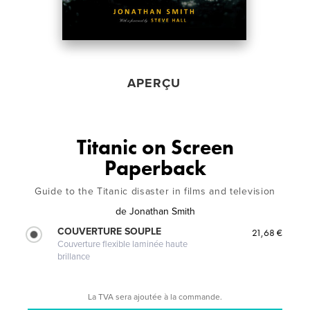
APERÇU
Titanic on Screen
Paperback
Guide to the Titanic disaster in films and television
de
Jonathan Smith
COUVERTURE SOUPLE
21,68 €
Couverture flexible laminée haute
brillance
La TVA sera ajoutée à la commande.